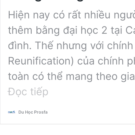
Hiện nay có rất nhiều ngư
thêm bằng đại học 2 tại C
đình. Thế nhưng với chính
Reunification) của chính
toàn có thể mang theo gia
Mang
Đọc tiếp
theo
gia
đình
Du Học Prosfa
khi
du
học
Canada