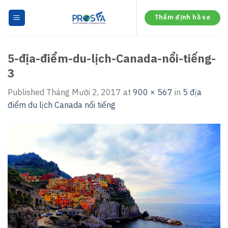
Skip
to
Thẩm định hồ sơ
content
5-địa-điểm-du-lịch-Canada-nổi-tiếng-
3
Published
Tháng Mười 2, 2017
at
900 × 567
in
5 địa
điểm du lịch Canada nổi tiếng