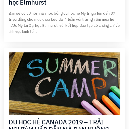
học Elmhurst
Bạn sẽ có cơ hội nhận học bổng du học hè Mỹ trị giá lên đến 87
triệu đồng cho một khóa kéo dài 4 tuần với trải nghiệm mùa hè
nước Mỹ tại Đại học Elmhurst, với kết hợp đào tạo có chứng chỉ về
lĩnh vực kinh tế....
DU HỌC HÈ CANADA 2019 – TRẢI