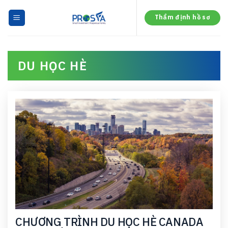
Skip
to
Thẩm định hồ sơ
content
DU HỌC HÈ
CHƯƠNG TRÌNH DU HỌC HÈ CANADA