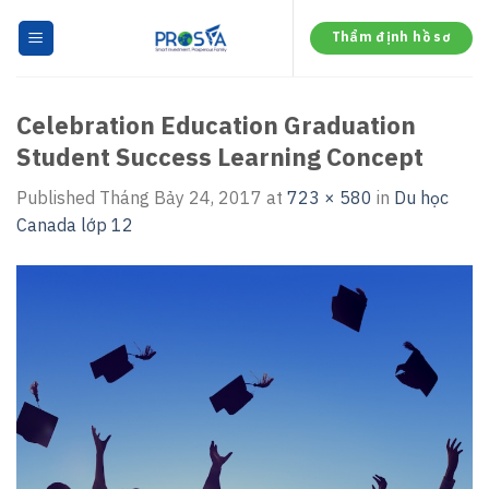
Skip
to
Thẩm định hồ sơ
content
Celebration Education Graduation
Student Success Learning Concept
Published
Tháng Bảy 24, 2017
at
723 × 580
in
Du học
Canada lớp 12