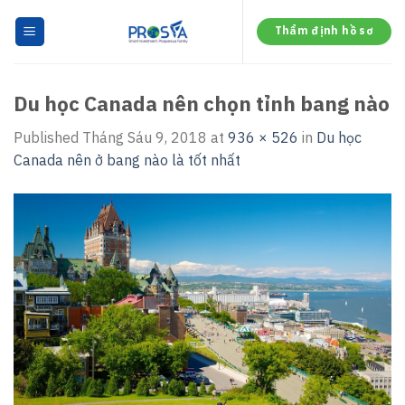
Skip
to
Thẩm định hồ sơ
content
Du học Canada nên chọn tỉnh bang nào
Published
Tháng Sáu 9, 2018
at
936 × 526
in
Du học
Canada nên ở bang nào là tốt nhất