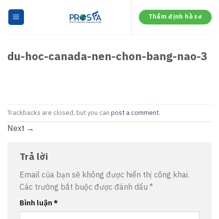
Skip
to
Thẩm định hồ sơ
content
du-hoc-canada-nen-chon-bang-nao-3
Trackbacks are closed, but you can
post a comment
.
Next
→
Trả lời
Email của bạn sẽ không được hiển thị công khai.
Các trường bắt buộc được đánh dấu
*
Bình luận
*