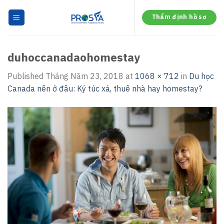
Skip
to
Thẩm định hồ sơ
content
duhoccanadaohomestay
Published
Tháng Năm 23, 2018
at
1068 × 712
in
Du học
Canada nên ở đâu: Ký túc xá, thuê nhà hay homestay?