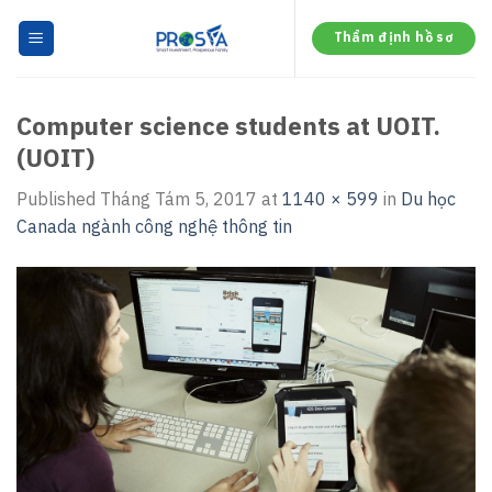
Skip
to
Thẩm định hồ sơ
content
Computer science students at UOIT.
(UOIT)
Published
Tháng Tám 5, 2017
at
1140 × 599
in
Du học
Canada ngành công nghệ thông tin