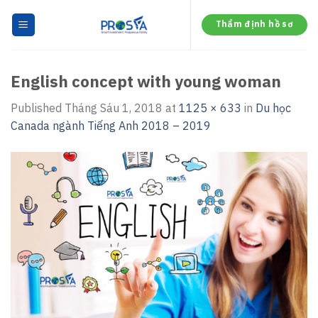
Skip
to
Thẩm định hồ sơ
content
English concept with young woman
Published
Tháng Sáu 1, 2018
at
1125 × 633
in
Du học
Canada ngành Tiếng Anh 2018 – 2019