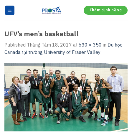
Skip
to
Thẩm định hồ sơ
content
UFV’s men’s basketball
Published
Tháng Tám 18, 2017
at
630 × 350
in
Du học
Canada tại trường University of Fraser Valley