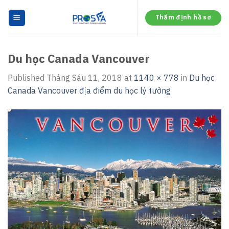
Skip
to
Thẩm định hồ sơ
content
Du học Canada Vancouver
Published
Tháng Sáu 11, 2018
at
1140 × 778
in
Du học
Canada Vancouver địa điểm du học lý tưởng