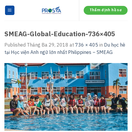
Skip
to
Thẩm định hồ sơ
content
SMEAG-Global-Education-736×405
Published
Tháng Ba 29, 2018
at
736 × 405
in
Du học hè
tại Học viện Anh ngữ lớn nhất Philippines – SMEAG