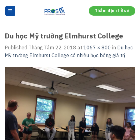
Skip
to
Thẩm định hồ sơ
content
Du học Mỹ trường Elmhurst College
Published
Tháng Tám 22, 2018
at
1067 × 800
in
Du học
Mỹ trường Elmhurst College có nhiều học bổng giá trị