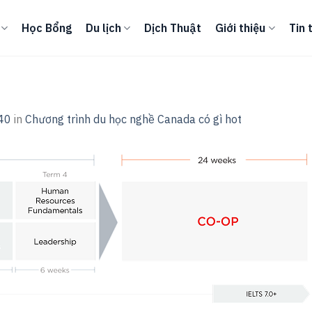
Học Bổng
Du lịch
Dịch Thuật
Giới thiệu
Tin 
40
in
Chương trình du học nghề Canada có gì hot