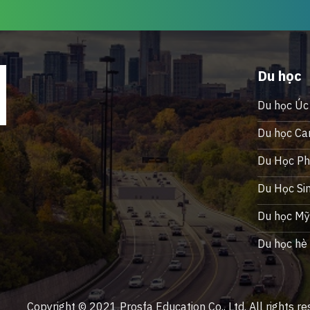
Du học
Du học Úc
Du học Ca
Du Học Phi
Du Học Si
Du học M
Du học hè
Copyright © 2021 Prosfa Education Co., Ltd. All rights re