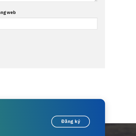
ang web
Đăng ký