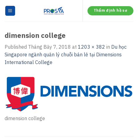
Skip
to
Thẩm định hồ sơ
content
dimension college
Published
Tháng Bảy 7, 2018
at
1203 × 382
in
Du học
Singapore ngành quản lý chuỗi bán lẻ tại Dimensions
International College
dimension college