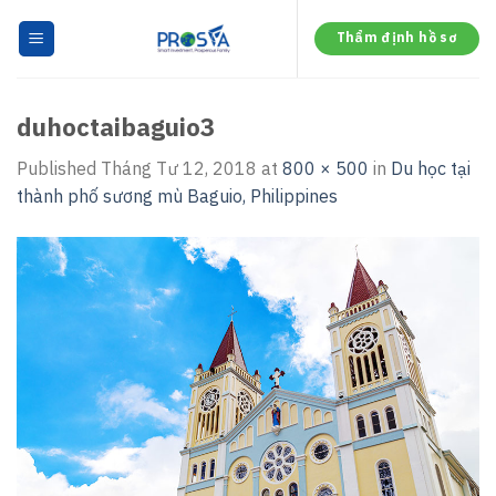
Skip
to
Thẩm định hồ sơ
content
duhoctaibaguio3
Published
Tháng Tư 12, 2018
at
800 × 500
in
Du học tại
thành phố sương mù Baguio, Philippines