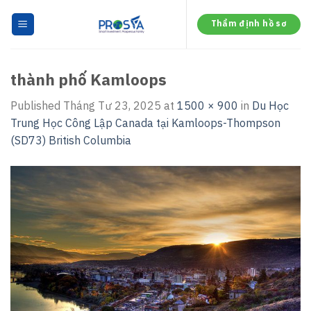
Skip
to
Thẩm định hồ sơ
content
thành phố Kamloops
Published
Tháng Tư 23, 2025
at
1500 × 900
in
Du Học
Trung Học Công Lập Canada tại Kamloops-Thompson
(SD73) British Columbia