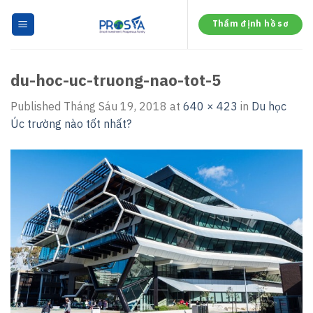
Skip
to
Thẩm định hồ sơ
content
du-hoc-uc-truong-nao-tot-5
Published
Tháng Sáu 19, 2018
at
640 × 423
in
Du học
Úc trường nào tốt nhất?