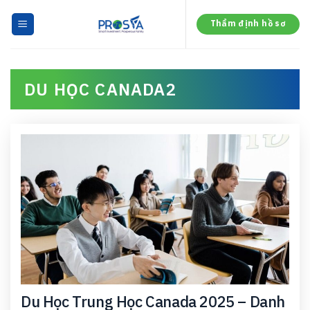
Skip
to
Thẩm định hồ sơ
content
DU HỌC CANADA2
Du Học Trung Học Canada 2025 – Danh