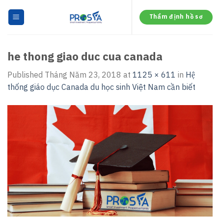
Skip
to
Thẩm định hồ sơ
content
he thong giao duc cua canada
Published
Tháng Năm 23, 2018
at
1125 × 611
in
Hệ
thống giáo dục Canada du học sinh Việt Nam cần biết