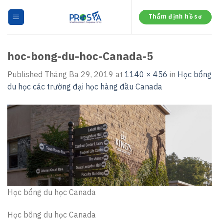
Skip
to
Thẩm định hồ sơ
content
hoc-bong-du-hoc-Canada-5
Published
Tháng Ba 29, 2019
at
1140 × 456
in
Học bổng
du học các trường đại học hàng đầu Canada
Học bổng du học Canada
Học bổng du học Canada