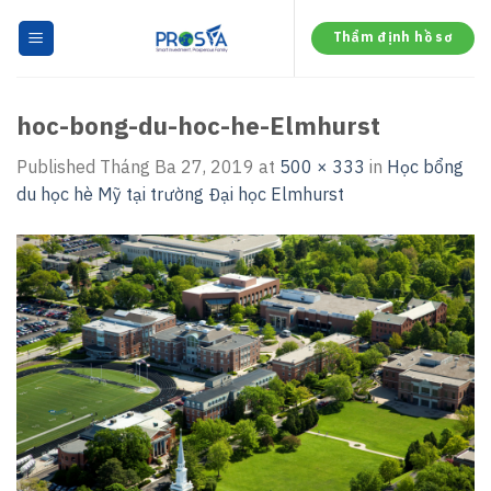
Skip
to
Thẩm định hồ sơ
content
hoc-bong-du-hoc-he-Elmhurst
Published
Tháng Ba 27, 2019
at
500 × 333
in
Học bổng
du học hè Mỹ tại trường Đại học Elmhurst