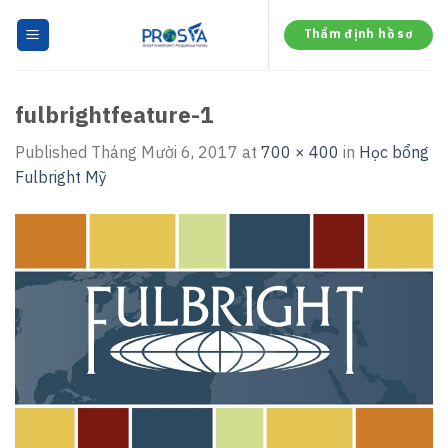
Skip
to
Thẩm định hồ sơ
content
fulbrightfeature-1
Published
Tháng Mười 6, 2017
at
700 × 400
in
Học bổng
Fulbright Mỹ