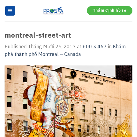
Skip
to
Thẩm định hồ sơ
content
montreal-street-art
Published
Tháng Mười 25, 2017
at
600 × 467
in
Khám
phá thành phố Montreal – Canada