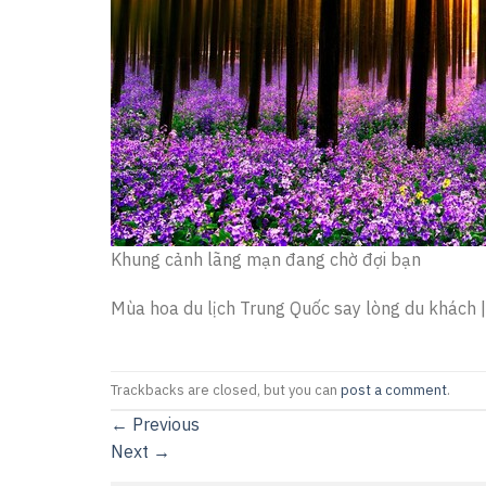
Khung cảnh lãng mạn đang chờ đợi bạn
Mùa hoa du lịch Trung Quốc say lòng du khách 
Trackbacks are closed, but you can
post a comment
.
←
Previous
Next
→