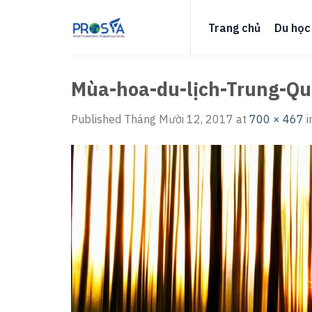
Skip
to
Trang chủ
Du học
content
Mùa-hoa-du-lịch-Trung-Qu
Published
Tháng Mười 12, 2017
at
700 × 467
i