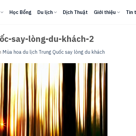
Học Bổng
Du lịch
Dịch Thuật
Giới thiệu
Tin 
ốc-say-lòng-du-khách-2
n
Mùa hoa du lịch Trung Quốc say lòng du khách