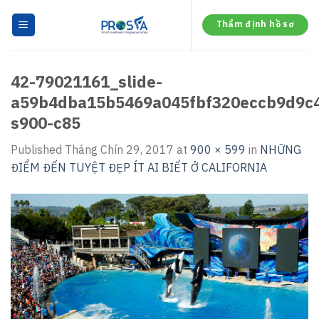
Skip
to
Thẩm định hồ sơ
content
42-79021161_slide-
a59b4dba15b5469a045fbf320eccb9d9c
s900-c85
Published
Tháng Chín 29, 2017
at
900 × 599
in
NHỮNG
ĐIỂM ĐẾN TUYỆT ĐẸP ÍT AI BIẾT Ở CALIFORNIA