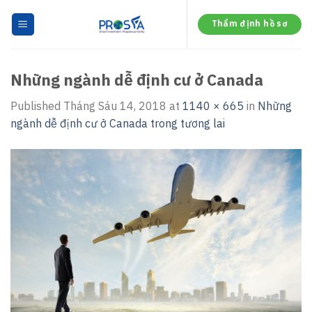
Skip
to
Thẩm định hồ sơ
content
Những ngành dễ định cư ở Canada
Published
Tháng Sáu 14, 2018
at
1140 × 665
in
Những
ngành dễ định cư ở Canada trong tương lai