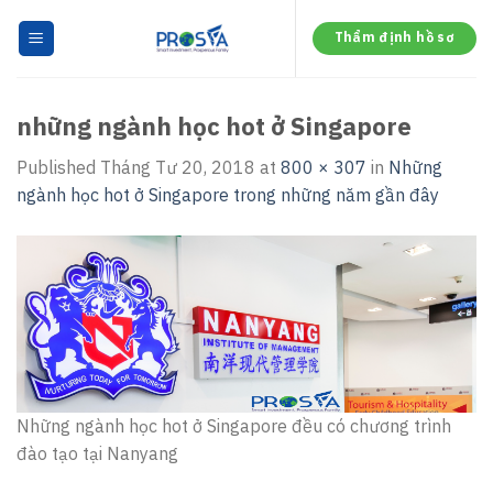
Skip
to
Thẩm định hồ sơ
content
những ngành học hot ở Singapore
Published
Tháng Tư 20, 2018
at
800 × 307
in
Những
ngành học hot ở Singapore trong những năm gần đây
Những ngành học hot ở Singapore đều có chương trình
đào tạo tại Nanyang