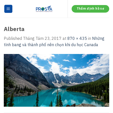
Skip
to
Thẩm định hồ sơ
content
Alberta
Published
Tháng Tám 23, 2017
at
870 × 435
in
Những
tỉnh bang và thành phố nên chọn khi du học Canada