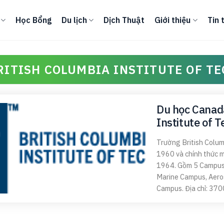
Học Bổng
Du lịch
Dịch Thuật
Giới thiệu
Tin 
RITISH COLUMBIA INSTITUTE OF T
Du học Canada
Institute of 
Trường British Colum
1960 và chính thức m
1964. Gồm 5 Campus
Marine Campus, Aero
Campus. Địa chỉ: 3700