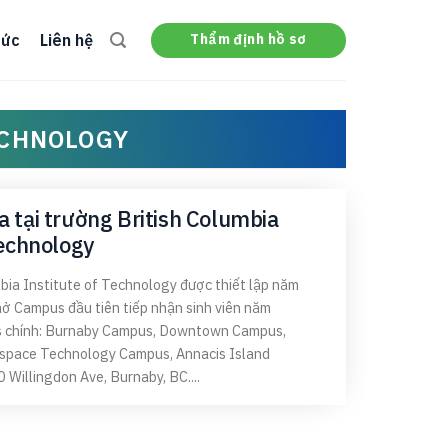
Thẩm định hồ sơ
tức
Liên hệ
ECHNOLOGY
 tại trường British Columbia
Technology
bia Institute of Technology được thiết lập năm
ở Campus đầu tiên tiếp nhận sinh viên năm
 chính: Burnaby Campus, Downtown Campus,
space Technology Campus, Annacis Island
 Willingdon Ave, Burnaby, BC....