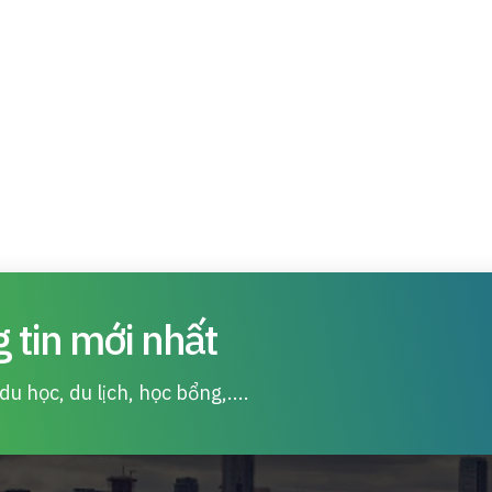
 tin mới nhất
u học, du lịch, học bổng,....