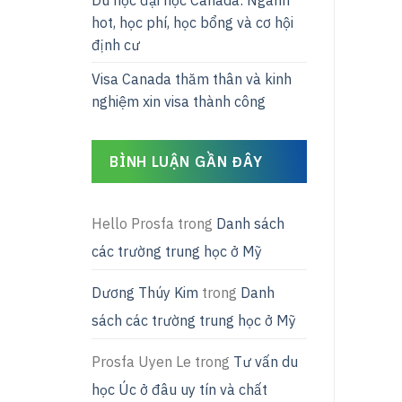
Du học đại học Canada: Ngành
hot, học phí, học bổng và cơ hội
định cư
Visa Canada thăm thân và kinh
nghiệm xin visa thành công
BÌNH LUẬN GẦN ĐÂY
Hello Prosfa
trong
Danh sách
các trường trung học ở Mỹ
Dương Thúy Kim
trong
Danh
sách các trường trung học ở Mỹ
Prosfa Uyen Le
trong
Tư vấn du
học Úc ở đâu uy tín và chất