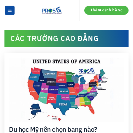
Skip
to
Thẩm định hồ sơ
content
CÁC TRƯỜNG CAO ĐẲNG
Du học Mỹ nên chọn bang nào?