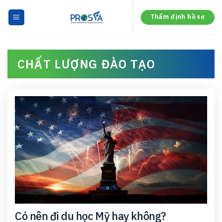
Skip
to
Thẩm định hồ sơ
content
CHẤT LƯỢNG ĐÀO TẠO
Có nên đi du học Mỹ hay không?