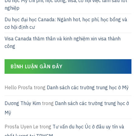
Du học Mỹ chi phí, học bổng, visa, cơ hội việc làm sau tốt
nghiệp
Du học đại học Canada: Ngành hot, học phí, học bổng và
cơ hội định cư
Visa Canada thăm thân và kinh nghiệm xin visa thành
công
BÌNH LUẬN GẦN ĐÂY
Hello Prosfa
trong
Danh sách các trường trung học ở Mỹ
Dương Thúy Kim
trong
Danh sách các trường trung học ở
Mỹ
Prosfa Uyen Le
trong
Tư vấn du học Úc ở đâu uy tín và
chất lượng tại TPHCM