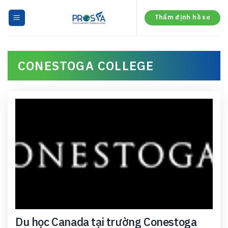
Skip
to
Thẩm định hồ sơ
content
CONESTOGA COLLEGE
Du học Canada tại trường Conestoga