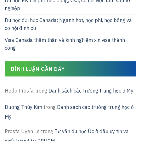
Du học Mỹ chi phí, học bổng, visa, cơ hội việc làm sau tốt
nghiệp
Du học đại học Canada: Ngành hot, học phí, học bổng và
cơ hội định cư
Visa Canada thăm thân và kinh nghiệm xin visa thành
công
BÌNH LUẬN GẦN ĐÂY
Hello Prosfa
trong
Danh sách các trường trung học ở Mỹ
Dương Thúy Kim
trong
Danh sách các trường trung học ở
Mỹ
Prosfa Uyen Le
trong
Tư vấn du học Úc ở đâu uy tín và
chất lượng tại TPHCM