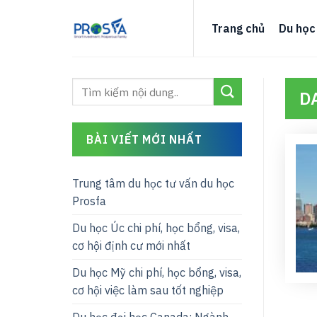
Skip
to
Trang chủ
Du học
content
D
BÀI VIẾT MỚI NHẤT
Trung tâm du học tư vấn du học
Prosfa
Du học Úc chi phí, học bổng, visa,
cơ hội định cư mới nhất
Du học Mỹ chi phí, học bổng, visa,
cơ hội việc làm sau tốt nghiệp