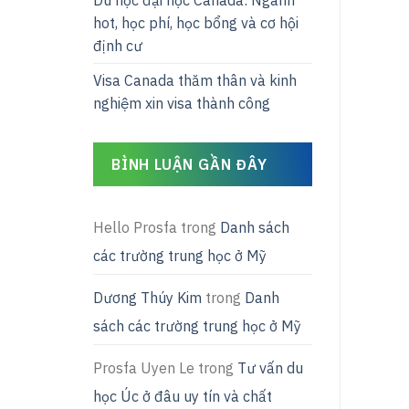
Du học đại học Canada: Ngành
hot, học phí, học bổng và cơ hội
định cư
Visa Canada thăm thân và kinh
nghiệm xin visa thành công
BÌNH LUẬN GẦN ĐÂY
Hello Prosfa
trong
Danh sách
các trường trung học ở Mỹ
Dương Thúy Kim
trong
Danh
sách các trường trung học ở Mỹ
Prosfa Uyen Le
trong
Tư vấn du
học Úc ở đâu uy tín và chất