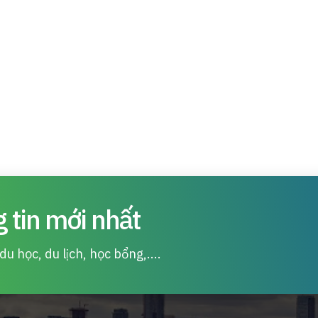
 tin mới nhất
u học, du lịch, học bổng,....