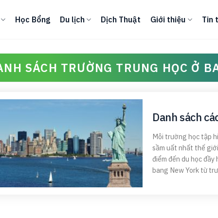
Học Bổng
Du lịch
Dịch Thuật
Giới thiệu
Tin 
ANH SÁCH TRƯỜNG TRUNG HỌC Ở B
Danh sách cá
Môi trường học tập hi
sầm uất nhất thế giới
điểm đến du học đầy 
bang New York từ trườ