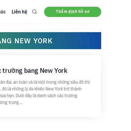
Thẩm định hồ sơ
tức
Liên hệ
ANG NEW YORK
c trường bang New York
ện đại, an toàn và là một trong những siêu đô thị
, đó là những lý do khiến New York trở thành
hứa hẹn. Dưới đây là danh sách các trường
ng trung....