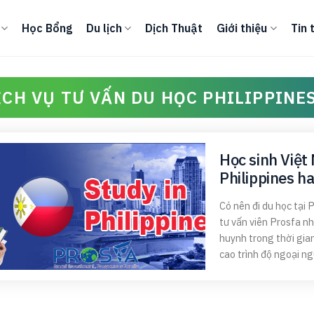
Học Bổng
Du lịch
Dịch Thuật
Giới thiệu
Tin 
ỊCH VỤ TƯ VẤN DU HỌC PHILIPPINES
Học sinh Việt 
Philippines h
Có nên đi du học tại 
tư vấn viên Prosfa n
huynh trong thời gia
cao trình độ ngoại ngữ,