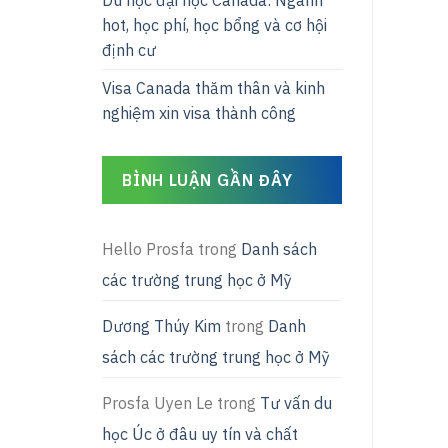
Du học đại học Canada: Ngành
hot, học phí, học bổng và cơ hội
định cư
Visa Canada thăm thân và kinh
nghiệm xin visa thành công
BÌNH LUẬN GẦN ĐÂY
Hello Prosfa
trong
Danh sách
các trường trung học ở Mỹ
Dương Thúy Kim
trong
Danh
sách các trường trung học ở Mỹ
Prosfa Uyen Le
trong
Tư vấn du
học Úc ở đâu uy tín và chất