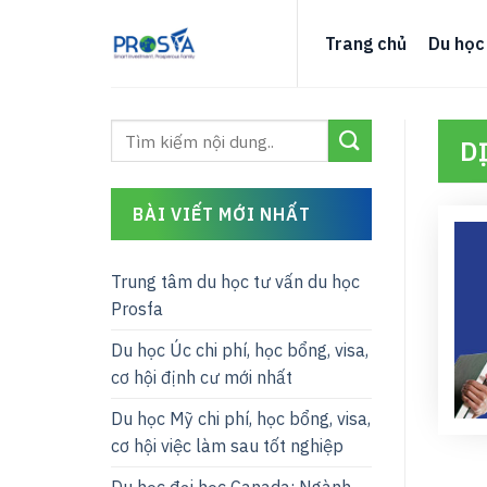
Skip
to
Trang chủ
Du học
content
D
BÀI VIẾT MỚI NHẤT
Trung tâm du học tư vấn du học
Prosfa
Du học Úc chi phí, học bổng, visa,
cơ hội định cư mới nhất
Du học Mỹ chi phí, học bổng, visa,
cơ hội việc làm sau tốt nghiệp