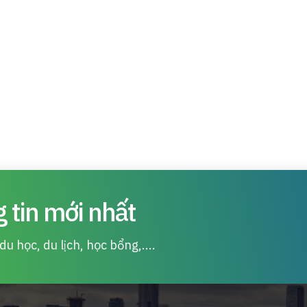
 tin mới nhất
u học, du lịch, học bổng,....