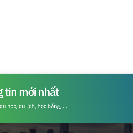
 tin mới nhất
u học, du lịch, học bổng,....