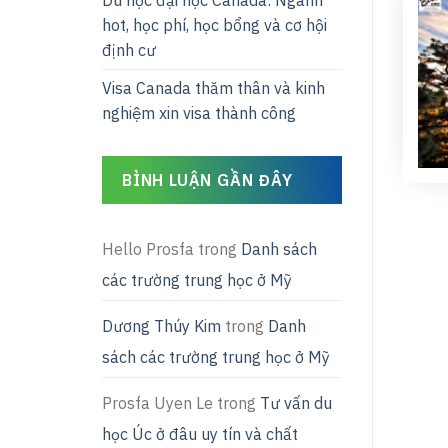
Du học đại học Canada: Ngành
hot, học phí, học bổng và cơ hội
định cư
Visa Canada thăm thân và kinh
nghiệm xin visa thành công
BÌNH LUẬN GẦN ĐÂY
Hello Prosfa
trong
Danh sách
các trường trung học ở Mỹ
Dương Thúy Kim
trong
Danh
sách các trường trung học ở Mỹ
Prosfa Uyen Le
trong
Tư vấn du
học Úc ở đâu uy tín và chất