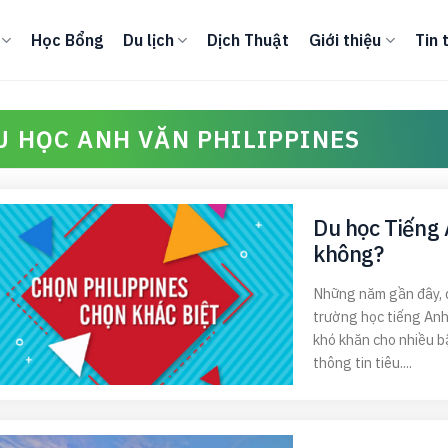
Học Bổng
Du lịch
Dịch Thuật
Giới thiệu
Tin 
U HỌC ANH VĂN PHILIPPINES
Du học Tiếng A
không?
Những năm gần đây, du
trường học tiếng Anh 
khó khăn cho nhiều b
thông tin tiêu....