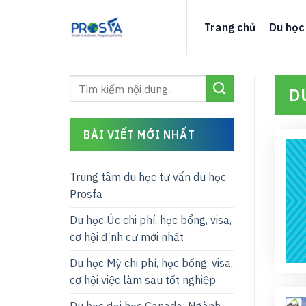
Skip
to
Trang chủ
Du học
content
D
BÀI VIẾT MỚI NHẤT
Trung tâm du học tư vấn du học
Prosfa
Du học Úc chi phí, học bổng, visa,
cơ hội định cư mới nhất
Du học Mỹ chi phí, học bổng, visa,
cơ hội việc làm sau tốt nghiệp