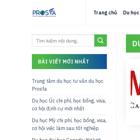
Skip
to
Trang chủ
Du học
content
D
BÀI VIẾT MỚI NHẤT
Trung tâm du học tư vấn du học
Prosfa
Du học Úc chi phí, học bổng, visa,
cơ hội định cư mới nhất
Du học Mỹ chi phí, học bổng, visa,
cơ hội việc làm sau tốt nghiệp