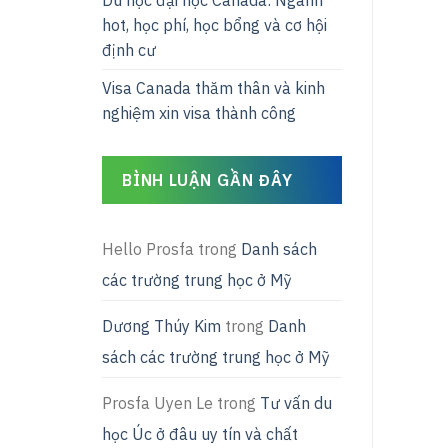
Du học đại học Canada: Ngành
hot, học phí, học bổng và cơ hội
định cư
Visa Canada thăm thân và kinh
nghiệm xin visa thành công
BÌNH LUẬN GẦN ĐÂY
Hello Prosfa
trong
Danh sách
các trường trung học ở Mỹ
Dương Thúy Kim
trong
Danh
sách các trường trung học ở Mỹ
Prosfa Uyen Le
trong
Tư vấn du
học Úc ở đâu uy tín và chất