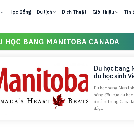
Học Bổng
Du lịch
Dịch Thuật
Giới thiệu
Tin 
U HỌC BANG MANITOBA CANADA
Du học bang 
du học sinh V
Du học bang Manitob
hàng đầu của du học 
ở miền Trung Canada 
đây....