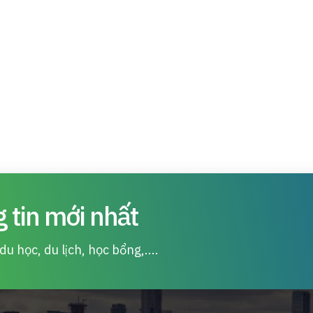
 tin mới nhất
u học, du lịch, học bổng,....