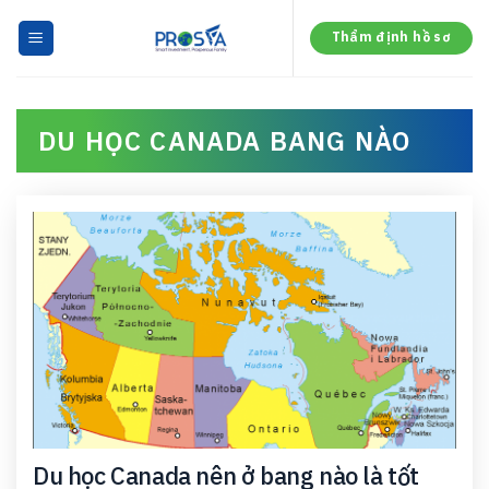
Skip
to
Thẩm định hồ sơ
content
DU HỌC CANADA BANG NÀO
Du học Canada nên ở bang nào là tốt