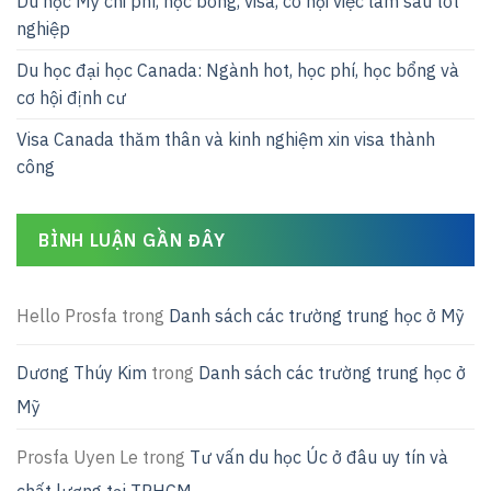
Du học Mỹ chi phí, học bổng, visa, cơ hội việc làm sau tốt
nghiệp
Du học đại học Canada: Ngành hot, học phí, học bổng và
cơ hội định cư
Visa Canada thăm thân và kinh nghiệm xin visa thành
công
BÌNH LUẬN GẦN ĐÂY
Hello Prosfa
trong
Danh sách các trường trung học ở Mỹ
Dương Thúy Kim
trong
Danh sách các trường trung học ở
Mỹ
Prosfa Uyen Le
trong
Tư vấn du học Úc ở đâu uy tín và
chất lượng tại TPHCM