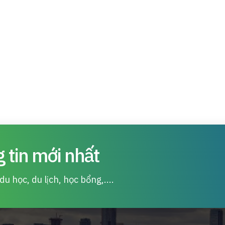
 tin mới nhất
u học, du lịch, học bổng,....