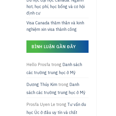
Du học đại học Canada: Ngành
hot, học phí, học bổng và cơ hội
định cư
Visa Canada thăm thân và kinh
nghiệm xin visa thành công
BÌNH LUẬN GẦN ĐÂY
Hello Prosfa
trong
Danh sách
các trường trung học ở Mỹ
Dương Thúy Kim
trong
Danh
sách các trường trung học ở Mỹ
Prosfa Uyen Le
trong
Tư vấn du
học Úc ở đâu uy tín và chất