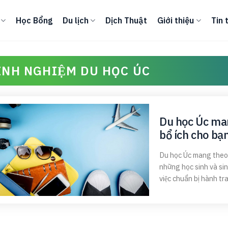
Học Bổng
Du lịch
Dịch Thuật
Giới thiệu
Tin 
INH NGHIỆM DU HỌC ÚC
Du học Úc ma
bổ ích cho bạ
Du học Úc mang theo nh
những học sinh và sin
việc chuẩn bị hành t