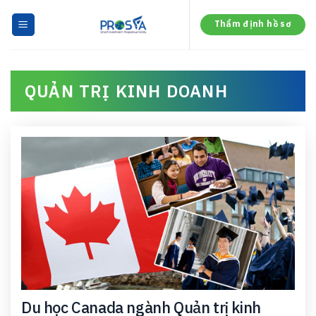
Skip
to
Thẩm định hồ sơ
content
QUẢN TRỊ KINH DOANH
Du học Canada ngành Quản trị kinh