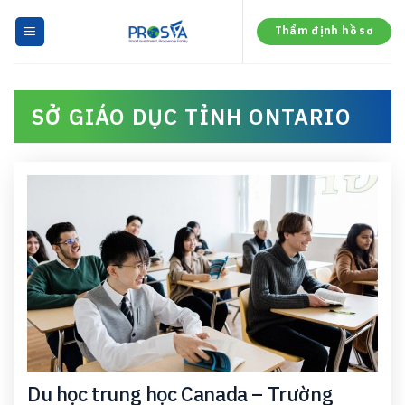
Skip
to
Thẩm định hồ sơ
content
SỞ GIÁO DỤC TỈNH ONTARIO
Du học trung học Canada – Trường