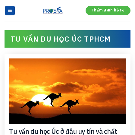
Skip
to
Thẩm định hồ sơ
content
TƯ VẤN DU HỌC ÚC TPHCM
Tư vấn du học Úc ở đâu uy tín và chất