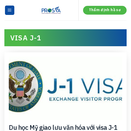
Skip
to
Thẩm định hồ sơ
content
VISA J-1
Du học Mỹ giao lưu văn hóa với visa J-1