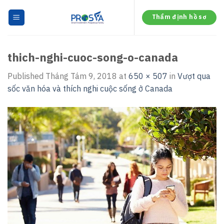
Skip
to
Thẩm định hồ sơ
content
thich-nghi-cuoc-song-o-canada
Published
Tháng Tám 9, 2018
at
650 × 507
in
Vượt qua
sốc văn hóa và thích nghi cuộc sống ở Canada