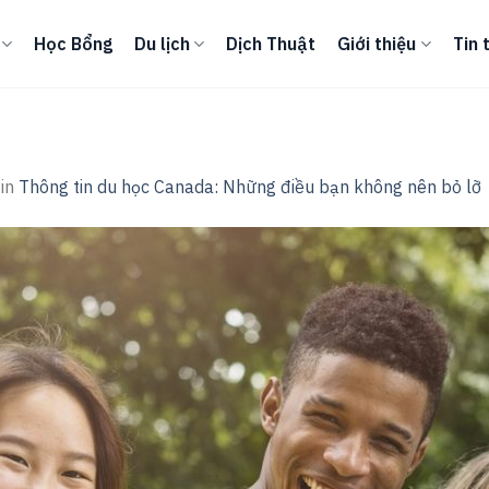
Học Bổng
Du lịch
Dịch Thuật
Giới thiệu
Tin 
in
Thông tin du học Canada: Những điều bạn không nên bỏ lỡ