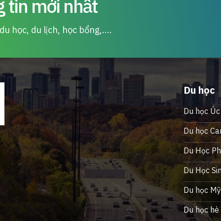
 tin mới nhất
u học, du lịch, học bổng,....
Du học
Du học Úc
Du học Ca
Du Học Phi
Du Học Si
Du học M
Du học hè