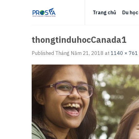
Skip
to
Trang chủ
Du học
content
thongtinduhocCanada1
Published
Tháng Năm 21, 2018
at
1140 × 761