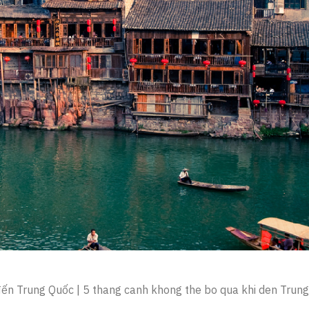
 đến Trung Quốc | 5 thang canh khong the bo qua khi den Trun