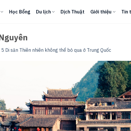
Học Bổng
Du lịch
Dịch Thuật
Giới thiệu
Tin 
-Nguyên
n
5 Di sản Thiên nhiên không thể bỏ qua ở Trung Quốc