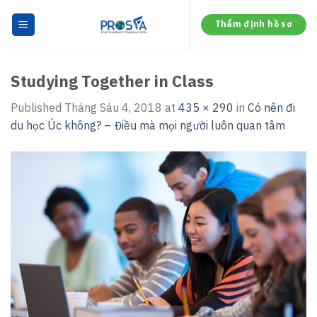
Skip
to
Thẩm định hồ sơ
content
Studying Together in Class
Published
Tháng Sáu 4, 2018
at
435 × 290
in
Có nên đi
du học Úc không? – Điều mà mọi người luôn quan tâm